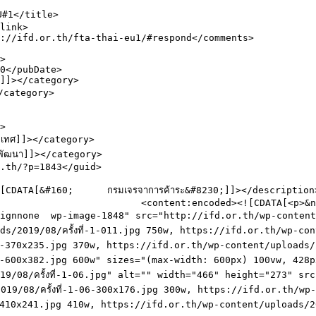
A[<p>&nbsp;</p>

gnnone  wp-image-1848" src="http://ifd.or.th/wp-content/up
2019/08/ครั้งที่-1-011.jpg 750w, https://ifd.or.th/wp-conte
1-370x235.jpg 370w, https://ifd.or.th/wp-content/uploads/20
011-600x382.jpg 600w" sizes="(max-width: 600px) 100vw, 42
/08/ครั้งที่-1-06.jpg" alt="" width="466" height="273" src
19/08/ครั้งที่-1-06-300x176.jpg 300w, https://ifd.or.th/wp-c
-410x241.jpg 410w, https://ifd.or.th/wp-content/uploads/201