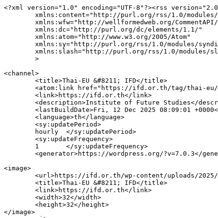
<?xml version="1.0" encoding="UTF-8"?><rss version="2.0
	xmlns:content="http://purl.org/rss/1.0/modules/content/"

	xmlns:wfw="http://wellformedweb.org/CommentAPI/"

	xmlns:dc="http://purl.org/dc/elements/1.1/"

	xmlns:atom="http://www.w3.org/2005/Atom"

	xmlns:sy="http://purl.org/rss/1.0/modules/syndication/"

	xmlns:slash="http://purl.org/rss/1.0/modules/slash/"

	>

<channel>

	<title>Thai-EU &#8211; IFD</title>

	<atom:link href="https://ifd.or.th/tag/thai-eu/feed/" rel="self" type="application/rss+xml" />

	<link>https://ifd.or.th</link>

	<description>Institute of Future Studies</description>

	<lastBuildDate>Fri, 12 Dec 2025 08:09:01 +0000</lastBuildDate>

	<language>th</language>

	<sy:updatePeriod>

	hourly	</sy:updatePeriod>

	<sy:updateFrequency>

	1	</sy:updateFrequency>

	<generator>https://wordpress.org/?v=7.0.3</generator>

<image>

	<url>https://ifd.or.th/wp-content/uploads/2025/10/cropped-images-32x32.png</url>

	<title>Thai-EU &#8211; IFD</title>

	<link>https://ifd.or.th</link>

	<width>32</width>

	<height>32</height>

</image> 
