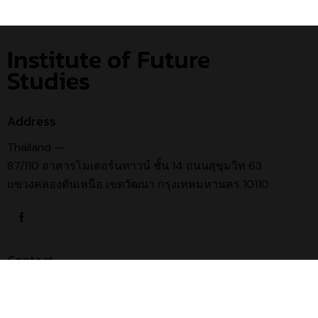
Institute of Future
Studies
Address
Thailand —
87/110 อาคารโมเดอร์นทาวน์ ชั้น 14 ถนนสุขุมวิท 63
แขวงคลองตันเหนือ เขตวัฒนา กรุงเทพมหานคร 10110
Contact
mailbox@ifd.or.th
TEL : 02 382 1560 – 2