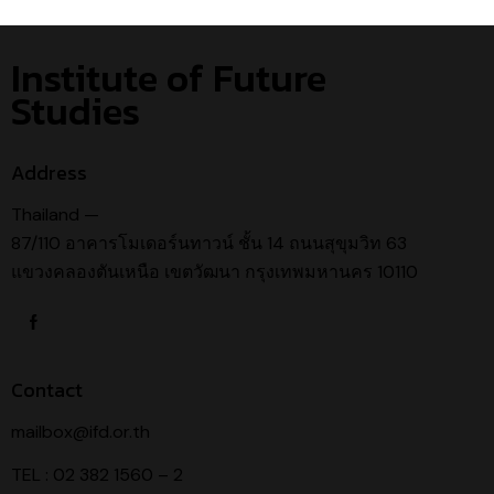
Institute of Future
Studies
Address
Thailand —
87/110 อาคารโมเดอร์นทาวน์ ชั้น 14 ถนนสุขุมวิท 63
แขวงคลองตันเหนือ เขตวัฒนา กรุงเทพมหานคร 10110
Contact
mailbox@ifd.or.th
TEL : 02 382 1560 – 2