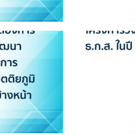
าคต ธ.ก.ส. ในปี 2025
ณ์อนาคต