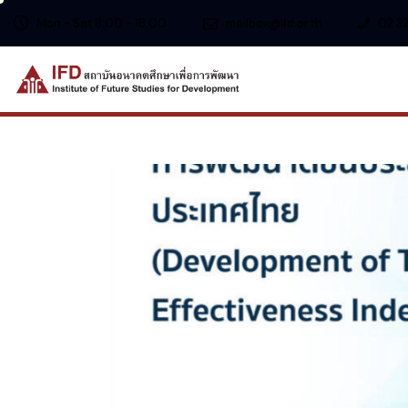
Mon - Sat 8:00 - 18:00
mailbox@ifd.or.th
02 32
tiveness
Development of Inter
Effectiveness Index