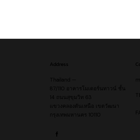
Address
C
Thailand —
m
87/110 อาคารโมเดอร์นทาวน์ ชั้น
T
14 ถนนสุขุมวิท 63
0
แขวงคลองตันเหนือ เขตวัฒนา
F
กรุงเทพมหานคร 10110