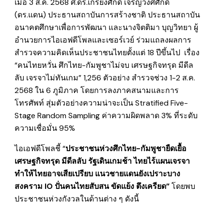
เมื่อ 3 ส.ค. 2568 ศ.ดร.เกรียงศักดิ์ เจริญวงศ์ศักดิ์
(ดร.แดน) ประธานสถาบันการสร้างชาติ ประธานสถาบัน
อนาคตศึกษาเพื่อการพัฒนา และนางจิตติมา บุญวิทยา ผู้
อำนวยการไอเอฟดีโพลและเซอร์เวย์ ร่วมแถลงผลการ
สำรวจความคิดเห็นประชาชนไทยตั้งแต่ 18 ปีขึ้นไป เรื่อง
“คนไทยหวั่น ศึกไทย-กัมพูชาไม่จบ เศรษฐกิจทรุด มีดีล
ลับ เจรจาไม่ทันเกม” 1,256 ตัวอย่าง สำรวจช่วง 1-2 ส.ค.
2568 ใน 6 ภูมิภาค โดยการลงภาคสนามและการ
โทรศัพท์ สุ่ม‍ตัวอย่างความน่าจะเป็น Stratified Five-
Stage Random Sampling ค่าความผิดพลาด 3% ที่ระดับ
ความเชื่อมั่น 95%
ไอเอฟดีโพลชี้ “
ประชาชนห่วงศึกไทย-กัมพูชายืดเยื้อ
เศรษฐกิจทรุด มีดีลลับ รัฐเดินเกมช้า ไทยไร้แผนเจรจา
ทำให้ไทยอาจเสียเปรียบ
แนวชายแดนยังเปราะบาง
สงคราม
IO ปั่นคนไทยสับสน ขัดแย้ง ตึงเครียด”
โดยพบ
ประชาชนห่วงกังวลในด้านต่าง ๆ ดังนี้