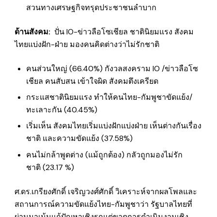
สวนทางเศรษฐกิจทรุดประชาชนลำบาก
ด้านสังคม
:
ปั่น IO-ข่าวลือโซเชียล ชาตินิยมแรง สังคม
ไทยแบ่งฝัก-ฝ่าย มองคนคิดต่างว่าไม่รักชาติ
คนส่วนใหญ่ (66.40%) กังวลสงคราม IO /ข่าวลือโซ
เชียล คนสับสน เข้าใจผิด สังคมตึงเครียด
กระแสชาตินิยมแรง ทำให้คนไทย-กัมพูชาขัดแย้ง/
ทะเลาะกัน (40.45%)
เริ่มเห็น สังคมไทยเริ่มแบ่งฝักแบ่งฝ่าย เห็นต่างกันเรื่อง
ชาติ และความขัดแย้ง (37.58%)
คนไม่กล้าพูดต่าง (แม้ถูกต้อง) กลัวถูกมองไม่รัก
ชาติ (23.17 %)
ศ.ดร.เกรียงศักดิ์ เจริญวงศ์ศักดิ์ วิเคราะห์จากผลโพลและ
สถานการณ์ความขัดแย้งไทย-กัมพูชาว่า รัฐบาลไทยที่
ผ่านมาเน้นแก้ปัญหาเชิงรุกแต่ขาดการดำเนินงานเชิง