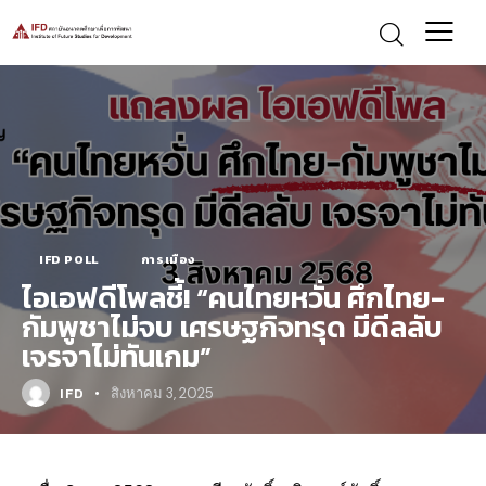
IFD POLL
การเมือง
ไอเอฟดีโพลชี้! “คนไทยหวั่น ศึกไทย-
กัมพูชาไม่จบ เศรษฐกิจทรุด มีดีลลับ
เจรจาไม่ทันเกม”
IFD
สิงหาคม 3, 2025