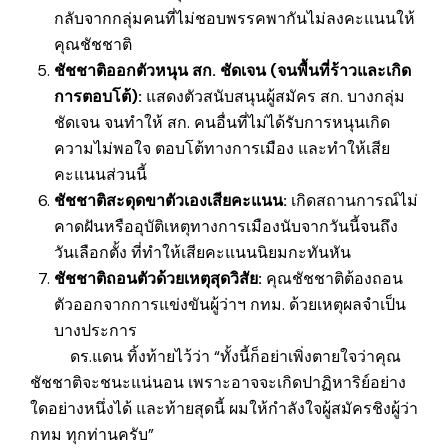
กลับจากกลุ่มคนที่ไม่ชอบพรรคพากันไม่ลงคะแนนให้
คุณชัชชาติ
ชัชชาติออกตัวหนุน สก. ชัดเจน (จนพื้นที่ร้าวและเกิด
การตอบโต้):
แสดงตัวสนับสนุนผู้สมัคร สก. บางกลุ่ม
ชัดเจน จนทำให้ สก. คนอื่นที่ไม่ได้รับการหนุนเกิด
ความไม่พอใจ ตอบโต้ทางการเมือง และทำให้เสีย
คะแนนส่วนนี้
ชัชชาติสะดุดขาตัวเองเสียคะแนน:
เกิดสถานการณ์ไม่
คาดฝันหรืออุบัติเหตุทางการเมืองนับจากวันนี้จนถึง
วัน‍เลือกตั้ง ที่ทำให้เสียคะแนนนิยมกะทันหัน
ชัชชาติถอนตัวด้วยเหตุสุดวิสัย:
คุณชัชชาติต้องถอน
ตัวออกจากการแข่งขันผู้ว่าฯ กทม. ด้วยเหตุผลจำเป็น
บาง‍ประการ
ดร.แดน ทิ้งท้ายไว้ว่า “ทั้งนี้ก็อย่าเพิ่งตายใจว่าคุณ
ชัชชาติจะชนะแน่นอน เพราะอาจจะเกิดปาฏิหาริย์อย่าง
ใดอย่างหนึ่งได้ และท้ายสุดนี้ ผมให้กำลังใจผู้สมัครชิงผู้ว่า
กทม ทุกท่านครับ”