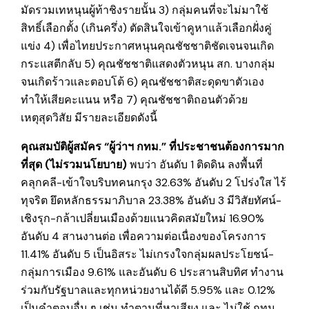
มัดรวมเทหนุนผู้ท้าชิงรายนั้น 3) กลุ่มคนที่จะไม่มาใช้
สิทธิ์เลือกตั้ง (เกินครึ่ง) ตัดสินใจเข้าคูหาแล้วเลือกฝั่งคู่
แข่ง 4) เพื่อไทยประกาศหนุนคุณชัชชาติชัดเจนจนเกิด
กระแสตีกลับ 5) คุณชัชชาติแสดงตัวหนุน สก. บาง‍กลุ่ม
จนเกิดร้าวและตอบโต้ 6) คุณชัชชาติสะดุดขาตัวเอง
ทำให้เสียคะแนน หรือ 7) คุณชัชชาติถอนตัวด้วย
เหตุสุดวิสัย มี‍รายละเอียดดังนี้
คุณสมบัติผู้สมัคร “ผู้ว่าฯ กทม.” ที่ประชาชนต้องการมาก
ที่สุด (ไม่รวมนโยบาย)
พบว่า อันดับ 1 ติดดิน ลงพื้นที่
คลุกคลี-เข้าใจบริบทคนกรุง 32.63% อันดับ 2 โปร่งใส ไร้
ทุจริต ยึดหลักธรรมาภิบาล 23.38% อันดับ 3 มีวิสัยทัศน์-
เชิงรุก-กล้าเปลี่ยนเมืองด้วยแนวคิดสมัยใหม่ 16.90%
อันดับ 4 สานงานต่อ เพื่อความต่อเนื่องของโครงการ
11.41% อันดับ 5 เป็น‍อิสระ ไม่เกรงใจกลุ่มผลประโยชน์-
กลุ่มการเมือง 9.61% และอันดับ 6 ประสานสิบทิศ ทำงาน
ร่วมกับรัฐบาลและทุกหน่วยงานได้ดี 5.95% และ 0.12%
เป็นคำตอบอื่น ๆ เช่น ทำตามที่หาเสียง และ ไม่ใช้ กทม.