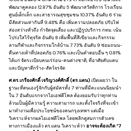
พัฒนาคูคลอง 12.87% อันดับ 5 พัฒนาสวัสดิการ โรงเรียน
ศูนย์เด็กเล็ก และสาธารณสุขชุมชน 10.37% อันดับ 6 ร่วม
มีสัดส่วนเท่ากันที่ 9.48% คือ เพิ่มความปลอดภัย ปรับไฟ
ส่องสว่างทั่วถึง กำจัดจุดเสี่ยง และปฏิรูปบริการ กทม. เน้น
โปร่งใสไร้ทุจริต อันดับ 8 เพิ่มพื้นที่สีเขียวและกิจกรรม
ลานกีฬาและกิจกรรมใกล้บ้าน 7.73% อันดับ 9 ซ่อมถนน-
คืนทางเท้าที่ปลอดภัย 0.76% และเป็นคำตอบอื่น ๆ 0.81%
ได้แก่ จัดระเบียบคนเร่ร่อน-คนต่างชาติ, ที่อาศัยคับแคบ
และปัญหาตึกร้าง-สัตว์จรจัด
ศ.ดร.เกรียงศักดิ์ เจริญวงศ์ศักดิ์ (ดร.แดน)
เปิดเผยว่า ใน
ฐานะที่ตนเองรู้จักกับผู้สมัครทั้ง 7 ท่านที่มีคะแนนนิยมนำ
ใน 7 อันดับแรกจากไอเอฟดีโพล ต้องยอมรับว่าทุกท่าน
ล้วนเป็นผู้มีความรู้ ความสามารถ และตั้งใจจริงที่จะเข้า
มาทำงานเพื่อประโยชน์ของคนกรุงเทพฯ แต่เมื่อ
วิเคราะห์จากผลไอเอฟดีโพล โดยพลิกดูสมการตัวเลข
ทางการเมืองแล้ว ดร.แดน วิเคราะห์ว่า
อาจจะต้องเกิด “
7