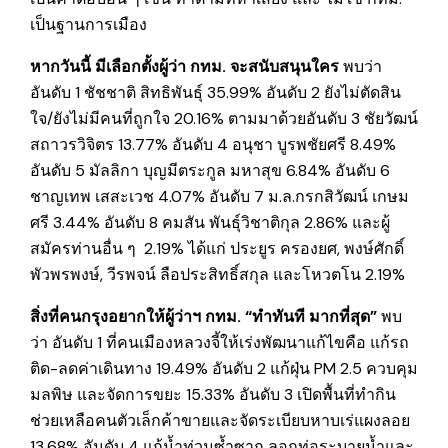
เป็นฐานการเมือง
หากวันนี้ มีเลือกตั้งผู้ว่า กทม. จะสนับสนุนใคร
พบว่า
อันดับ 1 ชัชชาติ สิทธิพันธุ์ 35.99% อันดับ 2 ยังไม่ตัดสิน
ใจ/ยังไม่มีคนที่ถูกใจ 20.16% ตามมาด้วยอันดับ 3 ชัยวัฒน์
สถาวรวิจิตร 13.77% อันดับ 4 อนุชา บูรพชัยศรี 8.49%
อันดับ 5 มัลลิกา บุญมีตระกูล มหาสุข 6.84% อันดับ 6
ชาญเทพ เสสะเวช 4.07% อันดับ 7 ม.ล.กรกสิวัฒน์ เกษม
ศรี 3.44% อันดับ 8 คมสัน พันธุ์วิชาติกุล 2.86% และผู้
สมัครท่านอื่น ๆ 2.19% ได้แก่ ประยูร ครองยศ, พงษ์ศักดิ์
พัวพรพงษ์, วีรพจน์ ลือ‍ประสิทธิ์สกุล และโหวตโน 2.19%
สิ่ง
ที่คนกรุงอยากให้ผู้ว่าฯ กทม. “ทำทันที มากที่สุด”
พบ
ว่า อันดับ 1 ที่คนเมืองหลวงจี้ให้เร่งพัฒนาแก้ไขคือ แก้รถ
ติด-ลดค่าเดินทาง 19.49% อันดับ 2 แก้ฝุ่น PM 2.5 ควบคุม
มลพิษ และจัดการขยะ 15.33% อันดับ 3 เปิดพื้นที่ทำกิน
ช่วยเหลือคนตัวเล็กค้าขายและจัดระเบียบหาบเร่แผงลอย
13.68% อันดับ 4 แก้น้ำท่วมซ้ำซาก ลอกท่อระบายน้ำและ