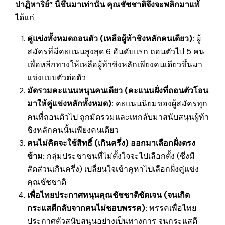
ปาฏิหาริย์” นี้ขึ้นมาเท่านั้น คุณชัชชาติจึงจะพลิกมาแพ้
ได้แก่
คู่แข่งทั้งหมดถอนตัว (เหลือผู้ท้าชิงหลักคนเดียว):
ผู้
สมัครที่มีคะแนนสูงสุด 6 อันดับแรก ถอนตัวไป 5 คน
เพื่อหลีก‍ทางให้เหลือผู้ท้าชิงหลักเพียงคนเดียวขึ้นมา
แข่งแบบตัวต่อตัว
มัดรวมคะแนนหนุนคนเดียว (คะแนนฝั่งที่ถอนตัวโอน
มาให้คู่แข่งหลักทั้งหมด):
คะแนนนิยมของผู้สมัครทุก
คนที่ถอน‍ตัวไป ถูกมัดรวมและเทกลับมาสนับสนุนผู้ท้า
ชิงหลักคนนั้นเพียงคนเดียว
คนไม่คิดจะใช้สิทธิ์ (เกินครึ่ง) ออกมาเลือกฝั่งตรง
ข้าม:
กลุ่มประชาชนที่ไม่ตั้งใจจะไปเลือกตั้ง (ซึ่งมี
สัดส่วนเกินครึ่ง) เปลี่ยนใจเข้าคูหาไปเลือกฝั่งคู่แข่ง
คุณชัชชาติ
เพื่อไทยประกาศหนุนคุณชัชชาติชัดเจน (จนเกิด
กระแสตีกลับจากคนไม่ชอบพรรค)
:
พรรคเพื่อไทย
ประกาศตัวสนับสนุนอย่างเป็นทางการ จนกระแสตี