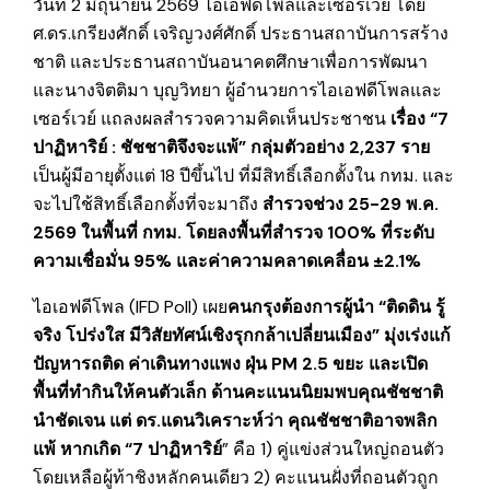
วันที่ 2 มิถุนายน 2569 ไอเอฟดีโพลและเซอร์เวย์ โดย
ศ.ดร.เกรียงศักดิ์ เจริญวงศ์ศักดิ์ ประธานสถาบันการสร้าง
ชาติ และประธานสถาบันอนาคตศึกษาเพื่อการพัฒนา
และนางจิตติมา บุญวิทยา ผู้อำนวยการไอเอฟดีโพลและ
เซอร์เวย์ แถลงผลสำรวจความคิดเห็นประชาชน
เรื่อง
“7
ปาฏิหาริย์ : ชัชชาติจึงจะแพ้” กลุ่มตัวอย่าง 2,237 ราย
เป็นผู้มีอายุตั้งแต่ 18 ปีขึ้นไป ที่มีสิทธิ์เลือกตั้งใน กทม. และ
จะไปใช้สิทธิ์เลือกตั้งที่จะมาถึง
สำรวจช่วง
25-29 พ.ค.
2569 ในพื้นที่ กทม. โดยลงพื้นที่สำรวจ 100% ที่ระดับ
ความเชื่อมั่น 95% และค่าความคลาดเคลื่อน ±2.1%
ไอเอฟดีโพล (IFD Poll) เผย
คนกรุงต้องการผู้นำ
“ติดดิน รู้
จริง โปร่งใส มีวิสัยทัศน์เชิงรุกกล้าเปลี่ยนเมือง” มุ่งเร่งแก้
ปัญหารถติด ค่าเดินทางแพง ฝุ่น PM 2.5 ขยะ และเปิด
พื้นที่ทำกินให้คนตัวเล็ก
ด้านคะแนนนิยมพบคุณชัชชาติ
นำ‍ชัดเจน แต่ ดร.แดนวิเคราะห์ว่า คุณชัชชาติอาจพลิก
แพ้ หากเกิด
“7 ปาฏิหาริย์
” คือ 1) คู่แข่งส่วนใหญ่ถอนตัว
โดยเหลือผู้ท้าชิงหลักคนเดียว 2) คะแนนฝั่งที่ถอนตัวถูก